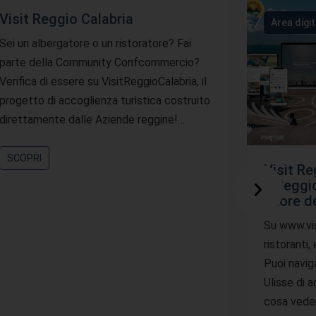
Visit Reggio Calabria
Area digi
Sei un albergatore o un ristoratore? Fai
parte della Community Confcommercio?
Verifica di essere su VisitReggioCalabria, il
progetto di accoglienza turistica costruito
direttamente dalle Aziende reggine!…
SCOPRI
Visit Re
a Reggio
cuore d
Su www.visi
ristoranti,
Puoi navig
Ulisse di 
cosa vede