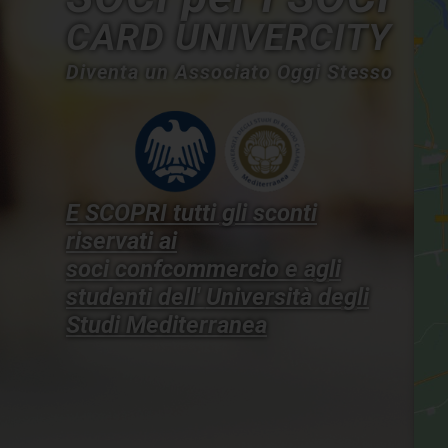
CARD UNIVERCITY
Diventa un Associato Oggi Stesso
E SCOPRI tutti gli sconti
riservati ai
soci confcommercio e agli
studenti dell'
Università degli
Studi Mediterranea