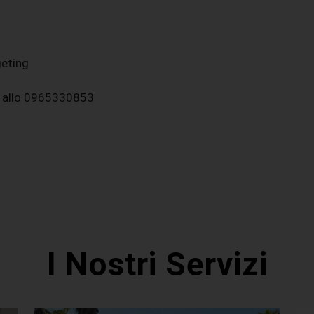
geting
ci allo 0965330853
I Nostri Servizi