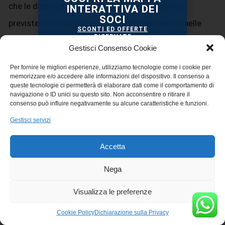
che le disposizioni sull’impiego del green pass,
INTERATTIVA DEI
SOCI
previste per la zona bianca, si applicano anche nelle
SCONTI ED OFFERTE
RISERVATE
zone gialla, arancione e rossa, laddove i servizi e le
TI STANNO ASPETTANDO!
Gestisci Consenso Cookie
attività contemplate siano consentiti e alle condizioni
Per fornire le migliori esperienze, utilizziamo tecnologie come i cookie per
previste per le singole zone ma “salvo quanto previsto
memorizzare e/o accedere alle informazioni del dispositivo. Il consenso a
queste tecnologie ci permetterà di elaborare dati come il comportamento di
al comma 2-bis”, e il comma 4 dell’articolo, al fine di
navigazione o ID unici su questo sito. Non acconsentire o ritirare il
consenso può influire negativamente su alcune caratteristiche e funzioni.
estendere anche al rispetto delle nuove disposizioni
Gestisci servizi
l’obbligo di verifica già esistente a carico dei titolari e
gestori delle attività.
Accetta
Come detto, le nuove disposizioni si applicano
a
Nega
decorrere dal 29 novembre 2021. Fino al 5 dicembre
VAI ALLA MAPPA
Visualizza le preferenze
2021
è consentita la verifica del possesso delle
Cookie Policy
Dichiarazione sulla Privacy
certificazioni verdi COVID-19 in formato cartaceo