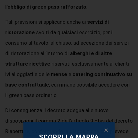
l’obbligo di green pass rafforzato
.
Tali previsioni si applicano anche ai
servizi di
ristorazione
svolti da qualsiasi esercizio, per il
consumo al tavolo, al chiuso, ad eccezione dei servizi
di ristorazione all’interno di
alberghi e di altre
strutture ricettive
riservati esclusivamente ai clienti
ivi alloggiati e delle
mense
e
catering continuativo su
base contrattuale
, cui rimane possibile accedere con
il green pass ordinario.
Di conseguenza il decreto adegua alle nuove
disposizioni il comma 2 dell’articolo 9 –bis del decreto
Riaperture, confermando la disposizione che prevede
SCOPRI LA MAPPA