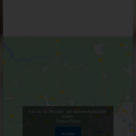
Fai clic su "Accetto" per abilitare Agile store-
locator
Cookie Policy
Accetto