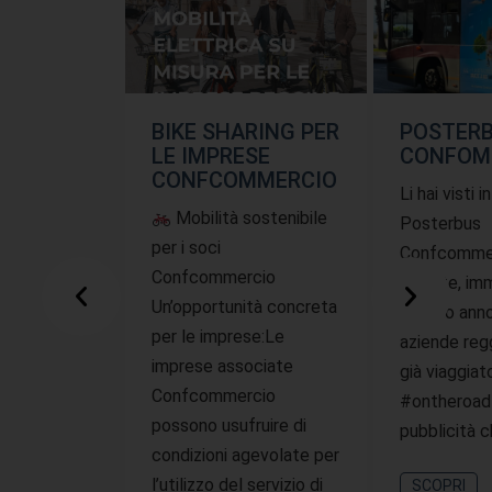
BIKE SHARING PER
POSTER
LE IMPRESE
CONFOM
CONFCOMMERCIO
Li hai visti i
Mobilità sostenibile
Posterbus
per i soci
Confcommer
Confcommercio
offerte, imm
Un’opportunità concreta
questo ann
per le imprese:Le
aziende reg
imprese associate
già viaggiat
Confcommercio
#ontheroad
possono usufruire di
pubblicità 
condizioni agevolate per
l’utilizzo del servizio di
SCOPRI