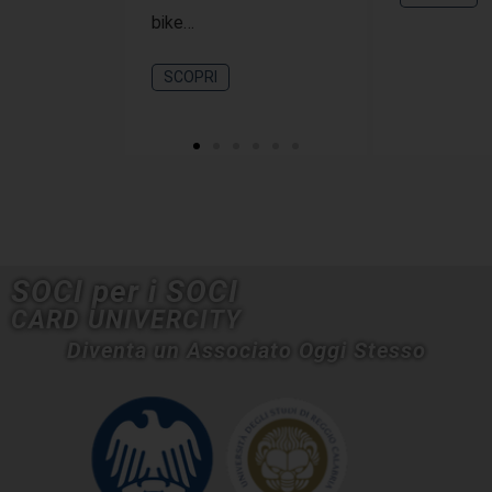
bike…
SCOPRI
SOCI per i SOCI
CARD UNIVERCITY
Diventa un Associato Oggi Stesso