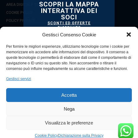
SCOPRI LA MAPPA
AREA DIGITAL E SVILUPPO D’IMPRESA
INTERATTIVA DEI
COOKIE POLICY
SOCI
POLICY PRIVACY
SCONTI ED OFFERTE
RISERVATE
COOKIE POLICY (UE)
TI STANNO ASPETTANDO!
Gestisci Consenso Cookie
Per fornire le migliori esperienze, utilizziamo tecnologie come i cookie per
SEGUICI SU
memorizzare e/o accedere alle informazioni del dispositivo. Il consenso a
queste tecnologie ci permetterà di elaborare dati come il comportamento di
navigazione o ID unici su questo sito. Non acconsentire o ritirare il
consenso può influire negativamente su alcune caratteristiche e funzioni.
Gestisci servizi
© 2021 Copyright Confcommercio Reggio Calabria
Città Metropolitana
Via Zecca, 7 - 89125 (RC)
Accetta
CF 80003010800
Tel. 0965 330853 / 330857
Nega
VAI ALLA MAPPA
Visualizza le preferenze
Powered by
Cookie Policy
Dichiarazione sulla Privacy