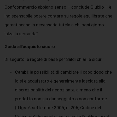
Confcommercio abbiano senso – conclude Giubilo – è
indispensabile potere contare su regole equilibrate che
garantiscano la necessaria tutela a chi ogni giorno
‘alza la serranda’”.
Guida all’acquisto sicuro
Di seguito le regole di base per Saldi chiari e sicuri:
Cambi
: la possibilità di cambiare il capo dopo che
lo si è acquistato è generalmente lasciata alla
discrezionalità del negoziante, a meno che il
prodotto non sia danneggiato o non conforme
(d.lgs. 6 settembre 2005, n. 206, Codice del
Consumo). In questo caso scatta l’obbligo per il