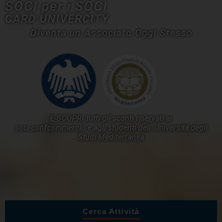
SOCI per i SOCI
CARD UNIVERCITY
Diventa un Associato Oggi Stesso
E SCOPRI tutti gli sconti riservati ai
soci confcommercio e agli studenti dell'
Università degli
Studi Mediterranea
Cerca Attività