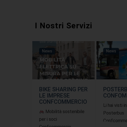
I Nostri Servizi
News
News
BIKE SHARING PER
POSTER
LE IMPRESE
CONFOM
CONFCOMMERCIO
Li hai visti i
Mobilità sostenibile
Posterbus
per i soci
Confcommer
Confcommercio