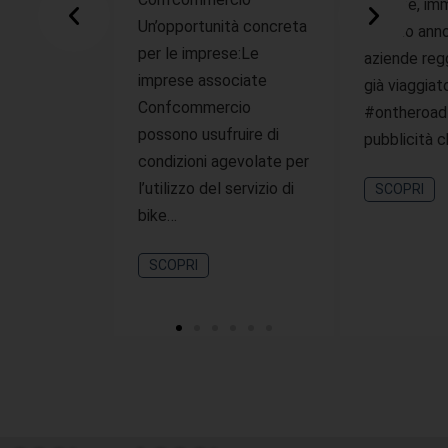
offerte, imm
Un’opportunità concreta
questo ann
per le imprese:Le
aziende reg
imprese associate
già viaggiat
Confcommercio
#ontheroad
possono usufruire di
pubblicità 
condizioni agevolate per
l’utilizzo del servizio di
SCOPRI
bike…
SCOPRI