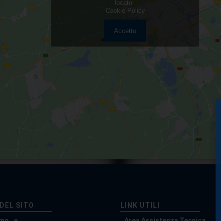
locator
Cookie Policy
Accetto
DEL SITO
LINK UTILI
amo
Area Assistenza Tecnica