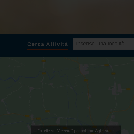
Cerca Attività
Fai clic su "Accetto" per abilitare Agile store-