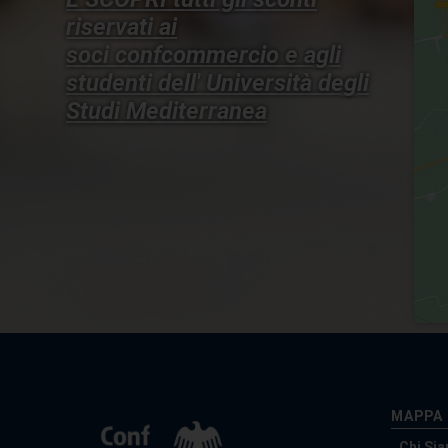
riservati ai
soci confcommercio e agli
studenti dell'
Università degli
Studi Mediterranea
MAPPA 
Chi Si