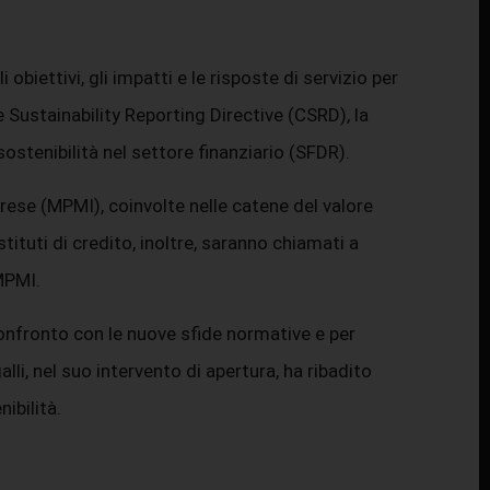
iettivi, gli impatti e le risposte di servizio per
 Sustainability Reporting Directive (CSRD), la
stenibilità nel settore finanziario (SFDR).
rese (MPMI), coinvolte nelle catene del valore
tituti di credito, inoltre, saranno chiamati a
 MPMI.
confronto con le nuove sfide normative e per
lli, nel suo intervento di apertura, ha ribadito
ibilità.