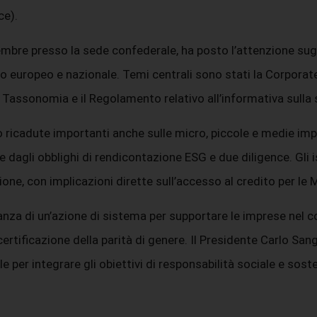
ce).
re presso la sede confederale, ha posto l’attenzione sugli ob
o europeo e nazionale. Temi centrali sono stati la Corporate
Tassonomia e il Regolamento relativo all’informativa sulla so
o ricadute importanti anche sulle micro, piccole e medie imp
dagli obblighi di rendicontazione ESG e due diligence. Gli is
zione, con implicazioni dirette sull’accesso al credito per le
tanza di un’azione di sistema per supportare le imprese nel 
ertificazione della parità di genere. Il Presidente Carlo Sanga
per integrare gli obiettivi di responsabilità sociale e sosten