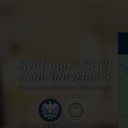
SOCI per i SOCI
CARD UNIVERCITY
Diventa un Associato Oggi Stesso
E SCOPRI tutti gli sconti