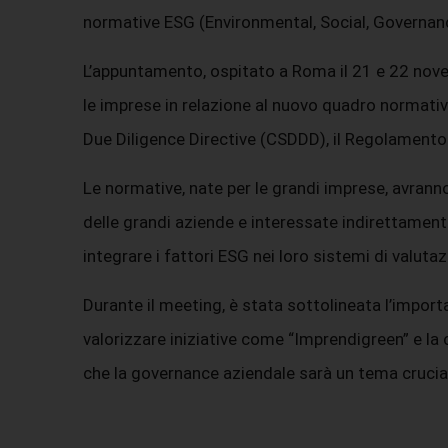
normative ESG (Environmental, Social, Governan
L’appuntamento, ospitato a Roma il 21 e 22 novemb
le imprese in relazione al nuovo quadro normativ
Due Diligence Directive (CSDDD), il Regolamento 
Le normative, nate per le grandi imprese, avrann
delle grandi aziende e interessate indirettamente 
integrare i fattori ESG nei loro sistemi di valuta
Durante il meeting, è stata sottolineata l’impor
valorizzare iniziative come “Imprendigreen” e la c
che la governance aziendale sarà un tema cruciale 