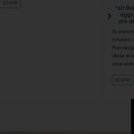
SCOPRI
Visit Re
a Reggio
cuore d
Su www.visi
ristoranti,
Puoi navig
Ulisse di 
cosa vede
SCOPRI