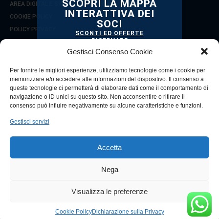
SCOPRI LA MAPPA
AREA DIGITAL E SVILUPPO D’IMPRESA
INTERATTIVA DEI
COOKIE POLICY
SOCI
POLICY PRIVACY
SCONTI ED OFFERTE
RISERVATE
COOKIE POLICY (UE)
TI STANNO ASPETTANDO!
Gestisci Consenso Cookie
Per fornire le migliori esperienze, utilizziamo tecnologie come i cookie per
SEGUICI SU
memorizzare e/o accedere alle informazioni del dispositivo. Il consenso a
queste tecnologie ci permetterà di elaborare dati come il comportamento di
navigazione o ID unici su questo sito. Non acconsentire o ritirare il
consenso può influire negativamente su alcune caratteristiche e funzioni.
Gestisci servizi
© 2021 Copyright Confcommercio Reggio Calabria
Città Metropolitana
Via Zecca, 7 - 89125 (RC)
Accetta
CF 80003010800
Tel. 0965 330853 / 330857
Nega
VAI ALLA MAPPA
Visualizza le preferenze
Powered by
Cookie Policy
Dichiarazione sulla Privacy