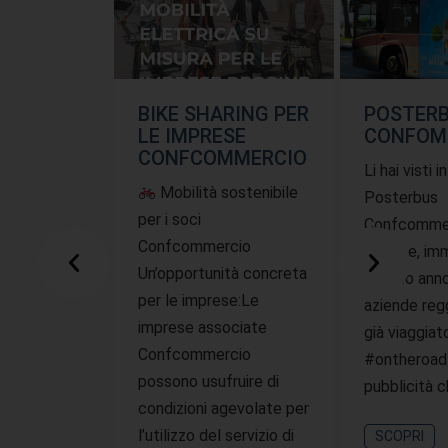
BIKE SHARING PER
POSTER
LE IMPRESE
CONFOM
CONFCOMMERCIO
Li hai visti i
Mobilità sostenibile
Posterbus
per i soci
Confcommer
Confcommercio
offerte, imm
Un’opportunità concreta
questo ann
per le imprese:Le
aziende reg
imprese associate
già viaggiat
Confcommercio
#ontheroad
possono usufruire di
pubblicità 
condizioni agevolate per
l’utilizzo del servizio di
SCOPRI