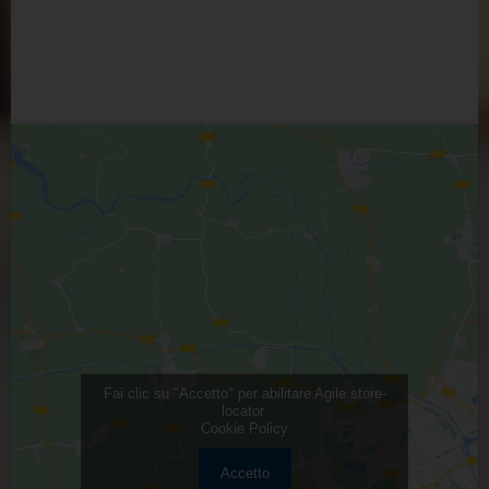
Fai clic su "Accetto" per abilitare Agile store-
locator
Cookie Policy
Accetto