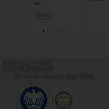
bike…
SCOPRI
SOCI per i SOCI
CARD UNIVERCITY
Diventa un Associato Oggi Stesso