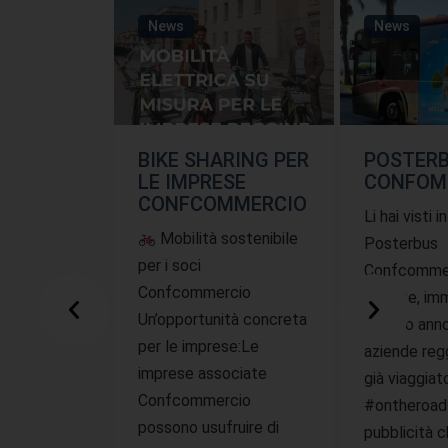
News
News
BIKE SHARING PER
POSTER
LE IMPRESE
CONFOM
CONFCOMMERCIO
Li hai visti i
Mobilità sostenibile
Posterbus
per i soci
Confcommer
Confcommercio
offerte, imm
Un’opportunità concreta
questo ann
per le imprese:Le
aziende reg
imprese associate
già viaggiat
Confcommercio
#ontheroad
possono usufruire di
pubblicità 