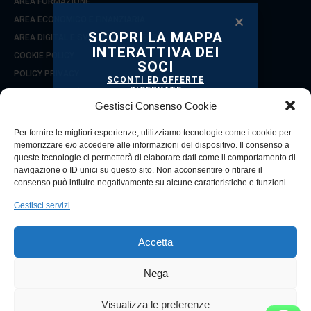
AREA FORMAZIONE
AREA ECONOMICO E FINANZIARIA
SCOPRI LA MAPPA
AREA DIGITAL E SVILUPPO D’IMPRESA
INTERATTIVA DEI
COOKIE POLICY
SOCI
POLICY PRIVACY
SCONTI ED OFFERTE
RISERVATE
COOKIE POLICY (UE)
TI STANNO ASPETTANDO!
Gestisci Consenso Cookie
Per fornire le migliori esperienze, utilizziamo tecnologie come i cookie per
SEGUICI SU
memorizzare e/o accedere alle informazioni del dispositivo. Il consenso a
queste tecnologie ci permetterà di elaborare dati come il comportamento di
navigazione o ID unici su questo sito. Non acconsentire o ritirare il
consenso può influire negativamente su alcune caratteristiche e funzioni.
Gestisci servizi
© 2021 Copyright Confcommercio Reggio Calabria
Città Metropolitana
Via Zecca, 7 - 89125 (RC)
Accetta
CF 80003010800
Tel. 0965 330853 / 330857
Nega
VAI ALLA MAPPA
Visualizza le preferenze
Powered by