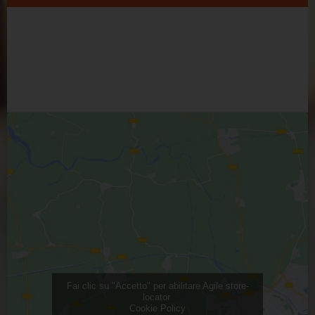
Fai clic su "Accetto" per abilitare Agile store-
locator
Cookie Policy