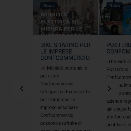
News
News
BIKE SHARING PER
POSTER
LE IMPRESE
CONFOM
CONFCOMMERCIO
Li hai visti i
Mobilità sostenibile
Posterbus
per i soci
Confcommer
Confcommercio
offerte, imm
Un’opportunità concreta
questo ann
per le imprese:Le
aziende reg
imprese associate
già viaggiat
Confcommercio
#ontheroad
possono usufruire di
pubblicità 