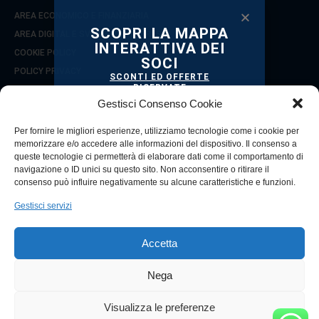
AREA ECONOMICO E FINANZIARIA
SCOPRI LA MAPPA
AREA DIGITAL E SVILUPPO D’IMPRESA
INTERATTIVA DEI
COOKIE POLICY
SOCI
POLICY PRIVACY
SCONTI ED OFFERTE
RISERVATE
COOKIE POLICY (UE)
TI STANNO ASPETTANDO!
Gestisci Consenso Cookie
Per fornire le migliori esperienze, utilizziamo tecnologie come i cookie per
SEGUICI SU
memorizzare e/o accedere alle informazioni del dispositivo. Il consenso a
queste tecnologie ci permetterà di elaborare dati come il comportamento di
navigazione o ID unici su questo sito. Non acconsentire o ritirare il
consenso può influire negativamente su alcune caratteristiche e funzioni.
Gestisci servizi
© 2021 Copyright Confcommercio Reggio Calabria
Città Metropolitana
Via Zecca, 7 - 89125 (RC)
Accetta
CF 80003010800
Tel. 0965 330853 / 330857
Nega
VAI ALLA MAPPA
Visualizza le preferenze
Powered by