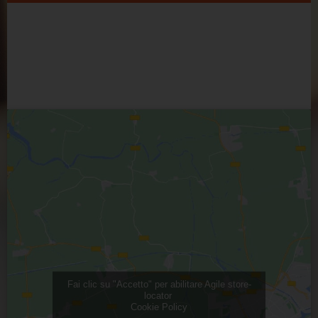
Fai clic su "Accetto" per abilitare Agile store-
locator
Cookie Policy