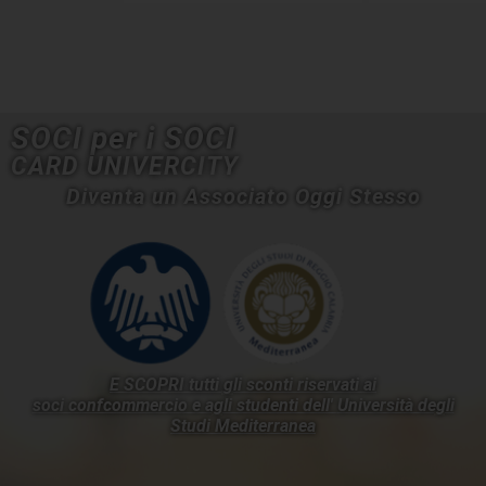
SOCI per i SOCI
CARD UNIVERCITY
Diventa un Associato Oggi Stesso
E SCOPRI tutti gli sconti riservati ai
soci confcommercio e agli studenti dell'
Università degli
Studi Mediterranea