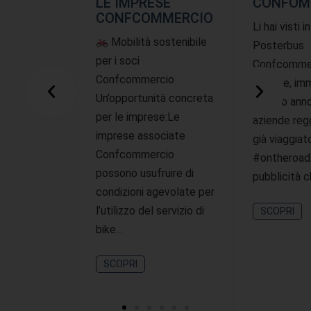
LE IMPRESE
CONFOM
CONFCOMMERCIO
Li hai visti i
Mobilità sostenibile
Posterbus
per i soci
Confcommer
Confcommercio
offerte, imm
Un’opportunità concreta
questo ann
per le imprese:Le
aziende reg
imprese associate
già viaggiat
Confcommercio
#ontheroad
possono usufruire di
pubblicità 
condizioni agevolate per
l’utilizzo del servizio di
SCOPRI
bike…
SCOPRI