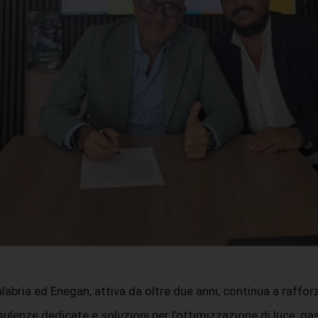
ia ed Enegan, attiva da oltre due anni, continua a rafforzar
ulenze dedicate e soluzioni per l’ottimizzazione di luce, ga