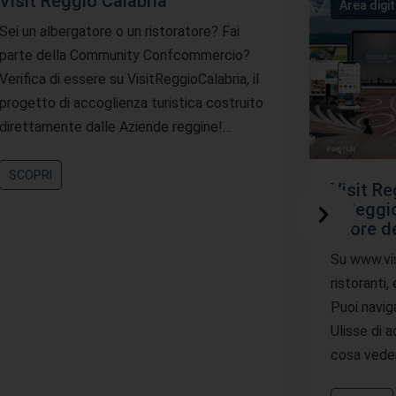
Visit Reggio Calabria
Area digi
Sei un albergatore o un ristoratore? Fai
parte della Community Confcommercio?
Verifica di essere su VisitReggioCalabria, il
progetto di accoglienza turistica costruito
direttamente dalle Aziende reggine!…
SCOPRI
Visit Re
a Reggio
cuore d
Su www.visi
ristoranti,
Puoi navig
Ulisse di 
cosa vede