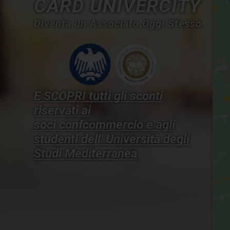
CARD UNIVERCITY
Diventa un Associato Oggi Stesso
E SCOPRI tutti gli sconti
riservati ai
soci confcommercio e agli
studenti dell'
Università degli
Studi Mediterranea