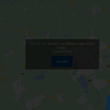
Fai clic su "Accetto" per abilitare Agile store-
locator
Cookie Policy
Accetto