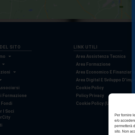
DEL SITO
LINK UTILI
amo
Area Assistenza Tecnica
Area Formazione
zioni
Area Economico E Finanziari
Area Digital E Sviluppo D’imp
ssociarsi
Cookie Policy
Di Formazione
Policy Privacy
 Fondi
Cookie Policy (UE)
r I Soci
Per fornire 
rCity
e/o accedere
ti
permetterà d
sito. Non ac