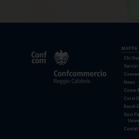
MAPPA 
Chi Si
Servizi
Conven
News
Come A
Corsi 
Bandi E
Soci Pe
Unive
Contat