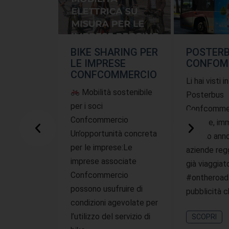
BIKE SHARING PER
POSTER
LE IMPRESE
CONFOM
CONFCOMMERCIO
Li hai visti i
Mobilità sostenibile
Posterbus
per i soci
Confcommer
Confcommercio
offerte, imm
Un’opportunità concreta
questo ann
per le imprese:Le
aziende reg
imprese associate
già viaggiat
Confcommercio
#ontheroad
possono usufruire di
pubblicità 
condizioni agevolate per
l’utilizzo del servizio di
SCOPRI