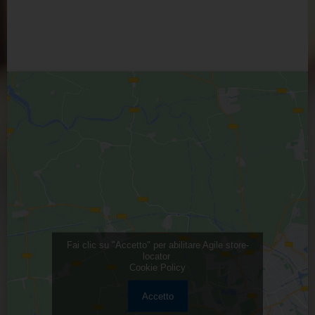
Fai clic su "Accetto" per abilitare Agile store-
locator
Cookie Policy
Accetto