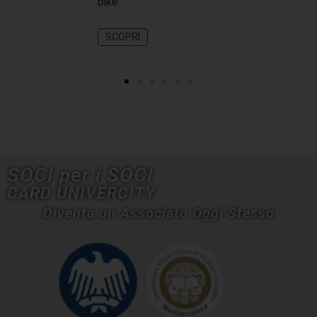
bike…
SCOPRI
SOCI per i SOCI
CARD UNIVERCITY
Diventa un Associato Oggi Stesso