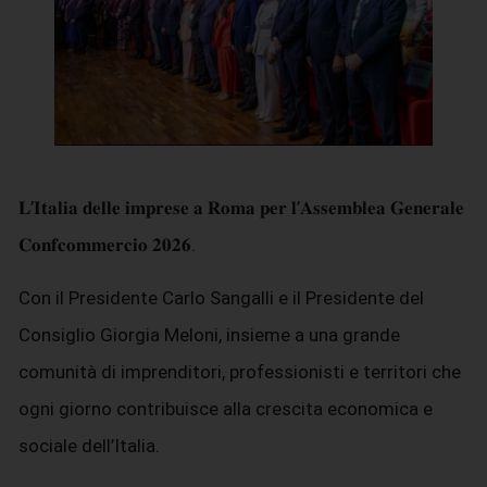
𝐋’𝐈𝐭𝐚𝐥𝐢𝐚 𝐝𝐞𝐥𝐥𝐞 𝐢𝐦𝐩𝐫𝐞𝐬𝐞 𝐚 𝐑𝐨𝐦𝐚 𝐩𝐞𝐫 𝐥’𝐀𝐬𝐬𝐞𝐦𝐛𝐥𝐞𝐚 𝐆𝐞𝐧𝐞𝐫𝐚𝐥𝐞
𝐂𝐨𝐧𝐟𝐜𝐨𝐦𝐦𝐞𝐫𝐜𝐢𝐨 𝟐𝟎𝟐𝟔.
Con il Presidente Carlo Sangalli e il Presidente del
Consiglio Giorgia Meloni, insieme a una grande
comunità di imprenditori, professionisti e territori che
ogni giorno contribuisce alla crescita economica e
sociale dell’Italia.