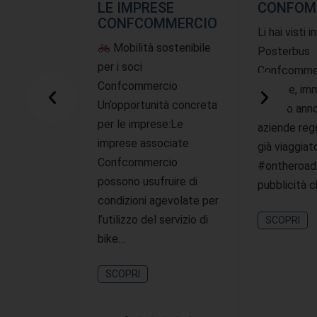
LE IMPRESE
CONFOM
CONFCOMMERCIO
Li hai visti i
Mobilità sostenibile
Posterbus
per i soci
Confcommer
Confcommercio
offerte, imm
Un’opportunità concreta
questo ann
per le imprese:Le
aziende reg
imprese associate
già viaggiat
Confcommercio
#ontheroad
possono usufruire di
pubblicità 
condizioni agevolate per
l’utilizzo del servizio di
SCOPRI
bike…
SCOPRI