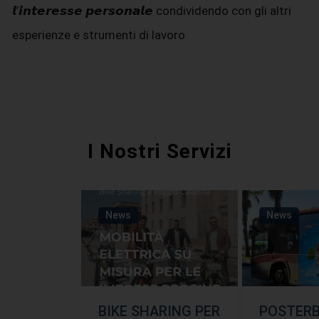
𝙡’𝙞𝙣𝙩𝙚𝙧𝙚𝙨𝙨𝙚 𝙥𝙚𝙧𝙨𝙤𝙣𝙖𝙡𝙚 condividendo con gli altri
esperienze e strumenti di lavoro
I Nostri Servizi
News
News
BIKE SHARING PER
POSTER