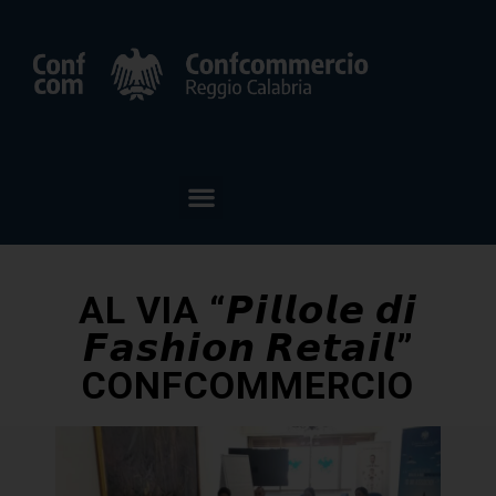
AL VIA “𝙋𝙞𝙡𝙡𝙤𝙡𝙚 𝙙𝙞
𝙁𝙖𝙨𝙝𝙞𝙤𝙣 𝙍𝙚𝙩𝙖𝙞𝙡”
CONFCOMMERCIO