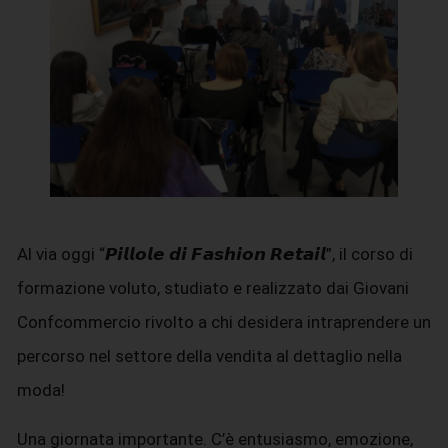
Al via oggi “𝙋𝙞𝙡𝙡𝙤𝙡𝙚 𝙙𝙞 𝙁𝙖𝙨𝙝𝙞𝙤𝙣 𝙍𝙚𝙩𝙖𝙞𝙡”, il corso di
formazione voluto, studiato e realizzato dai Giovani
Confcommercio rivolto a chi desidera intraprendere un
percorso nel settore della vendita al dettaglio nella
moda!
Una giornata importante. C’è entusiasmo, emozione,