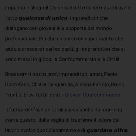
impegno e allegria! C’è soprattutto la certezza di avere
fatto 𝙦𝙪𝙖𝙡𝙘𝙤𝙨𝙖 𝙙𝙞 𝙪𝙣𝙞𝙘𝙤: imprenditori che
dialogano con giovani alla scoperta del mondo
professionale. Più che un corso un esperimento che
aiuta a crescere i partecipanti, gli imprenditori che si
sono messi in gioco, la Confcommercio e la Città!
Bravissimi i nostri prof, imprenditori, amici, Paolo
Destefano, Chiara Cangiamila, Alessia Firriolo, Bruno
Trunfio, bravi tutti i nostri
Giovani Confcommercio
Il futuro del fashion retail passa anche da momenti
come questo: dalla voglia di trasferire il valore del
lavoro svolto quotidianamente e di 𝙜𝙪𝙖𝙧𝙙𝙖𝙧𝙚 𝙤𝙡𝙩𝙧𝙚