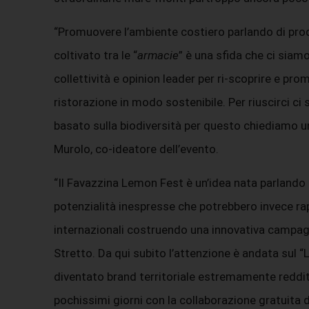
“Promuovere l’ambiente costiero parlando di produ
coltivato tra le “
armacie
” è una sfida che ci siamo
collettività e opinion leader per ri-scoprire e pr
ristorazione in modo sostenibile. Per riuscirci ci
basato sulla biodiversità per questo chiediamo u
Murolo, co-ideatore dell’evento.
“Il Favazzina Lemon Fest è un’idea nata parlando di
potenzialità inespresse che potrebbero invece ra
internazionali costruendo una innovativa campagna 
Stretto. Da qui subito l’attenzione è andata sul “
diventato brand territoriale estremamente reddit
pochissimi giorni con la collaborazione gratuita 