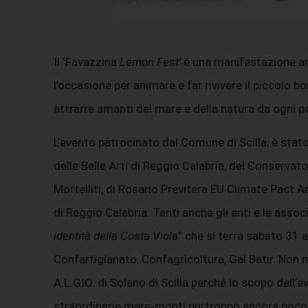
Il ‘Favazzina
Lemon Fest’
é una manifestazione art
l’occasione per animare e far rivivere il piccolo
attrarre amanti del mare e della natura da ogni 
L’evento patrocinato dal Comune di Scilla, è sta
delle Belle Arti di Reggio Calabria, del Conservator
Mortelliti, di Rosario Previtera EU Climate Pac
di Reggio Calabria. Tanti anche gli enti e le assoc
identità della Costa Viola
” che si terrà sabato 31 
Confartigianato, Confagricoltura, Gal Batir. Non 
A.L.GIO. di Solano di Scilla perché lo scopo dell’e
straordinarie mare-monti purtroppo ancora poco