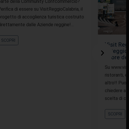
parte della Community Confcommercio?
erifica di essere su VisitReggioCalabria, il
rogetto di accoglienza turistica costruito
irettamente dalle Aziende reggine!…
SCOPRI
Visit Reg
a Reggio 
cuore de
Su www.visit
ristoranti, 
altro!! Puoi
chiedere a 
scelta di c
SCOPRI