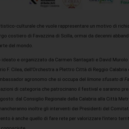
istico-culturale che vuole rappresentare un motivo di richia
 borgo costiero di Favazzina di Scilla, ormai da decenni abb
parte del mondo.
to ideato e organizzato da Carmen Santagati e David Murolo 
io F. Cilea, dell’Orchestra a Plettro Città di Reggio Calabria 
t Ambassador agronomo che si occupa del
limone sfusato di F
iazioni di categoria che patrocinano il festival e saranno pres
agosto: dal Consiglio Regionale della Calabria alla Città M
mancheranno inoltre gli interventi dei Presidenti del Comit
vento è anche quello di fare rete per valorizzare l’intero ter
 conosciute.