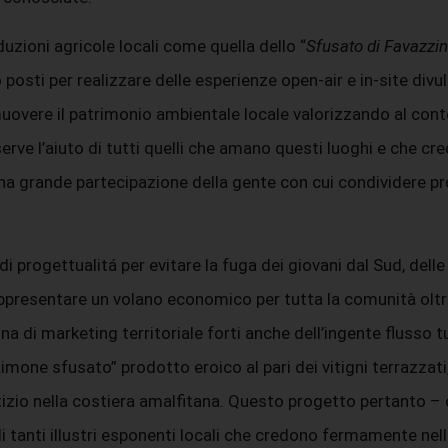
zioni agricole locali come quella dello “
Sfusato di Favazzi
 posti per realizzare delle esperienze open-air e in-site divul
omuovere il patrimonio ambientale locale valorizzando al conte
 serve l’aiuto di tutti quelli che amano questi luoghi e che c
na grande partecipazione della gente con cui condividere pr
 progettualitá per evitare la fuga dei giovani dal Sud, delle 
ppresentare un volano economico per tutta la comunità oltre
di marketing territoriale forti anche dell’ingente flusso tur
Limone sfusato” prodotto eroico al pari dei vitigni terrazzat
izio nella costiera amalfitana. Questo progetto pertanto –
di tanti illustri esponenti locali che credono fermamente nel