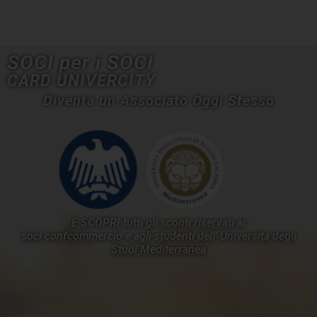
SOCI per i SOCI
CARD UNIVERCITY
Diventa un Associato Oggi Stesso
E SCOPRI tutti gli sconti riservati ai
soci confcommercio e agli studenti dell'
Università degli
Studi Mediterranea