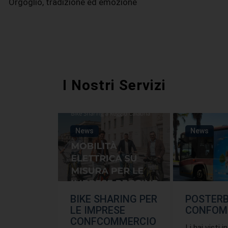
Orgoglio, tradizione ed emozione
I Nostri Servizi
News
News
BIKE SHARING PER
POSTER
LE IMPRESE
CONFOM
CONFCOMMERCIO
Li hai visti i