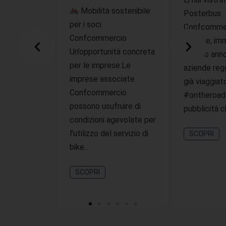
Mobilità sostenibile
Posterbus
per i soci
Confcommer
Confcommercio
offerte, imm
Un’opportunità concreta
questo ann
per le imprese:Le
aziende reg
imprese associate
già viaggiat
Confcommercio
#ontheroad
possono usufruire di
pubblicità 
condizioni agevolate per
l’utilizzo del servizio di
SCOPRI
bike…
SCOPRI