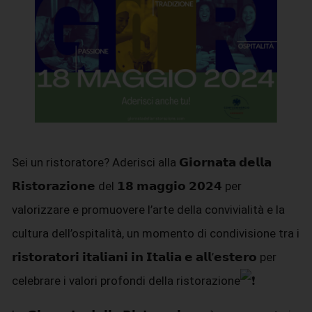
Sei un ristoratore? Aderisci alla 𝗚𝗶𝗼𝗿𝗻𝗮𝘁𝗮 𝗱𝗲𝗹𝗹𝗮
𝗥𝗶𝘀𝘁𝗼𝗿𝗮𝘇𝗶𝗼𝗻𝗲 del 𝟭𝟴 𝗺𝗮𝗴𝗴𝗶𝗼 𝟮𝟬𝟮𝟰 per
valorizzare e promuovere l’arte della convivialità e la
cultura dell’ospitalità, un momento di condivisione tra i
𝗿𝗶𝘀𝘁𝗼𝗿𝗮𝘁𝗼𝗿𝗶 𝗶𝘁𝗮𝗹𝗶𝗮𝗻𝗶 𝗶𝗻 𝗜𝘁𝗮𝗹𝗶𝗮 𝗲 𝗮𝗹𝗹’𝗲𝘀𝘁𝗲𝗿𝗼 per
celebrare i valori profondi della ristorazione