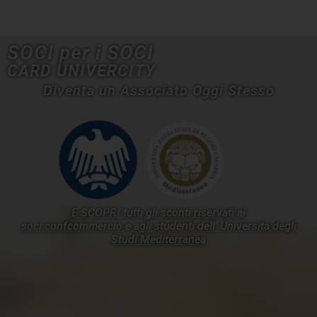
SOCI per i SOCI
CARD UNIVERCITY
Diventa un Associato Oggi Stesso
E SCOPRI tutti gli sconti riservati ai
soci confcommercio e agli studenti dell'
Università degli
Studi Mediterranea