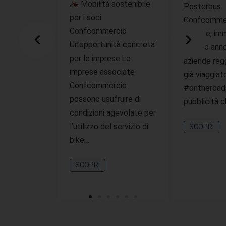
Mobilità sostenibile
Posterbus
per i soci
Confcommer
Confcommercio
offerte, imm
Un’opportunità concreta
questo ann
per le imprese:Le
aziende reg
imprese associate
già viaggiat
Confcommercio
#ontheroad
possono usufruire di
pubblicità 
condizioni agevolate per
l’utilizzo del servizio di
SCOPRI
bike…
SCOPRI