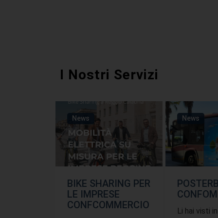
I Nostri Servizi
News
News
BIKE SHARING PER
POSTER
LE IMPRESE
CONFOM
CONFCOMMERCIO
Li hai visti i