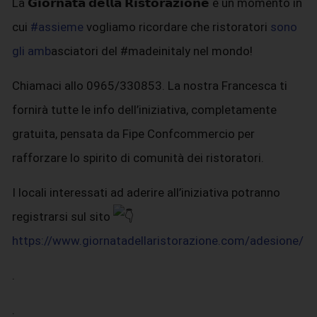
La 𝗚𝗶𝗼𝗿𝗻𝗮𝘁𝗮 𝗱𝗲𝗹𝗹𝗮 𝗥𝗶𝘀𝘁𝗼𝗿𝗮𝘇𝗶𝗼𝗻𝗲 è un momento in
cui
#assieme
vogliamo ricordare che ristoratori
sono
gli amb
asciatori del #madeinitaly nel mondo!
Chiamaci allo 0965/330853. La nostra Francesca ti
fornirà tutte le info dell’iniziativa, completamente
gratuita, pensata da Fipe Confcommercio per
rafforzare lo spirito di comunità dei ristoratori.
I locali interessati ad aderire all’iniziativa potranno
registrarsi sul sito
https://www.giornatadellaristorazione.com/adesione/
.
.