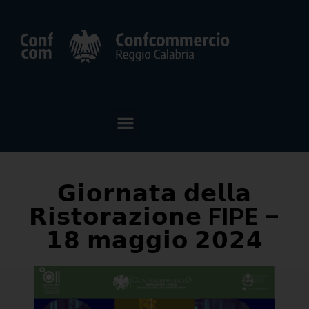
𝗚𝗶𝗼𝗿𝗻𝗮𝘁𝗮 𝗱𝗲𝗹𝗹𝗮
𝗥𝗶𝘀𝘁𝗼𝗿𝗮𝘇𝗶𝗼𝗻𝗲 FIPE –
𝟭𝟴 𝗺𝗮𝗴𝗴𝗶𝗼 𝟮𝟬𝟮𝟰