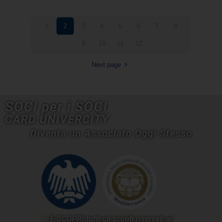
1
2
3
4
5
6
7
8
9
10
11
12
Next page
SOCI per i SOCI
CARD UNIVERCITY
Diventa un Associato Oggi Stesso
E SCOPRI tutti gli sconti riservati ai