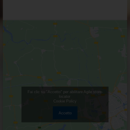
Fai clic su "Accetto" per abilitare Agile store-
locator
Cookie Policy
Accetto