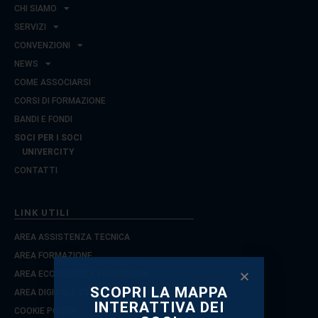
CHI SIAMO
SERVIZI
CONVENZIONI
NEWS
COME ASSOCIARSI
CORSI DI FORMAZIONE
BANDI E FONDI
SOCI PER I SOCI
UNIVERCITY
CONTATTI
LINK UTILI
AREA ASSISTENZA TECNICA
AREA FORMAZIONE
AREA ECONOMICO E FINANZIARIA
SCOPRI LA MAPPA
AREA DIGITAL E SVILUPPO D’IMPRESA
INTERATTIVA DEI
COOKIE POLICY