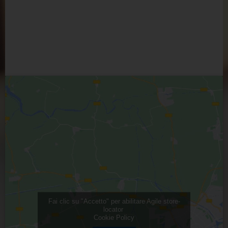
Fai clic su "Accetto" per abilitare Agile store-
locator
Cookie Policy