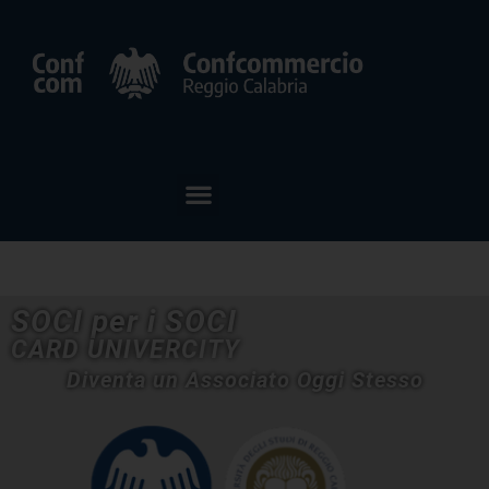
SOCI per i SOCI
CARD UNIVERCITY
Diventa un Associato Oggi Stesso