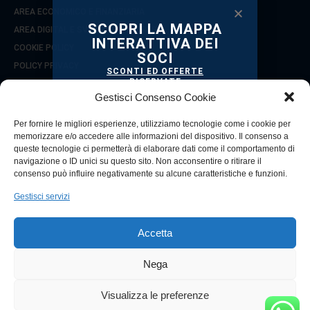
AREA ECONOMICO E FINANZIARIA
SCOPRI LA MAPPA
AREA DIGITAL E SVILUPPO D’IMPRESA
INTERATTIVA DEI
COOKIE POLICY
SOCI
POLICY PRIVACY
SCONTI ED OFFERTE
RISERVATE
COOKIE POLICY (UE)
TI STANNO ASPETTANDO!
Gestisci Consenso Cookie
Per fornire le migliori esperienze, utilizziamo tecnologie come i cookie per
SEGUICI SU
memorizzare e/o accedere alle informazioni del dispositivo. Il consenso a
queste tecnologie ci permetterà di elaborare dati come il comportamento di
navigazione o ID unici su questo sito. Non acconsentire o ritirare il
consenso può influire negativamente su alcune caratteristiche e funzioni.
Gestisci servizi
© 2021 Copyright Confcommercio Reggio Calabria
Città Metropolitana
Via Zecca, 7 - 89125 (RC)
Accetta
CF 80003010800
Tel. 0965 330853 / 330857
Nega
VAI ALLA MAPPA
Visualizza le preferenze
Powered by